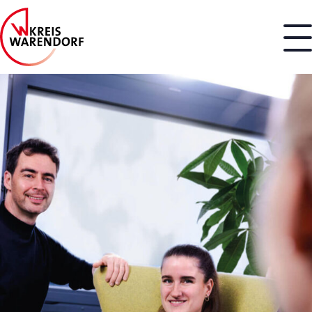
Jobs finden
Über uns
Berufsbilder
Benefits
Berufserfahrene
Berufseinsteiger
Ausbildung und Studium
Bewerbungsprozess
Kontakt
Events